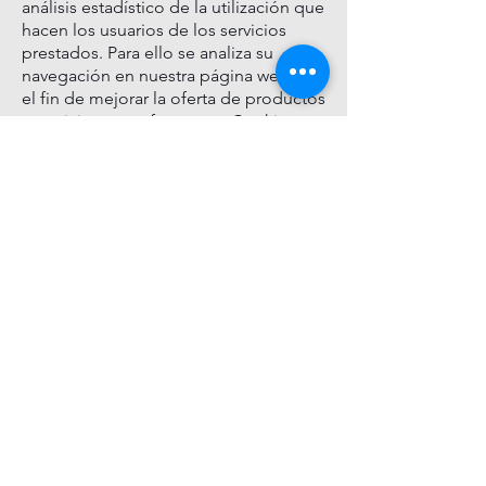
análisis estadístico de la utilización que
hacen los usuarios de los servicios
prestados. Para ello se analiza su
navegación en nuestra página web con
el fin de mejorar la oferta de productos
y servicios que ofrecemos. Cookies
publicitarias Son aquéllas que
permiten la gestión, de la forma más
eficaz posible, de los espacios
publicitarios que se pudieran incluir en
nuestra página web. Cookies de
publicidad comportamental Estas
cookies almacenan información del
comportamiento de los usuarios
obtenida a través de la observación
continuada. Gracias a ellas, podemos
conocer los hábitos de navegación en
internet y mostrarte publicidad
relacionada con tu perfil de
navegación.